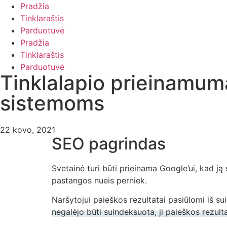
Pradžia
Tinklaraštis
Parduotuvė
Pradžia
Tinklaraštis
Parduotuvė
Tinklalapio prieinamum
sistemoms
22 kovo, 2021
SEO pagrindas
Svetainė turi būti prieinama Google’ui, kad j
pastangos nueis perniek.
Naršytojui paieškos rezultatai pasiūlomi iš su
negalėjo būti suindeksuota, ji paieškos rezul