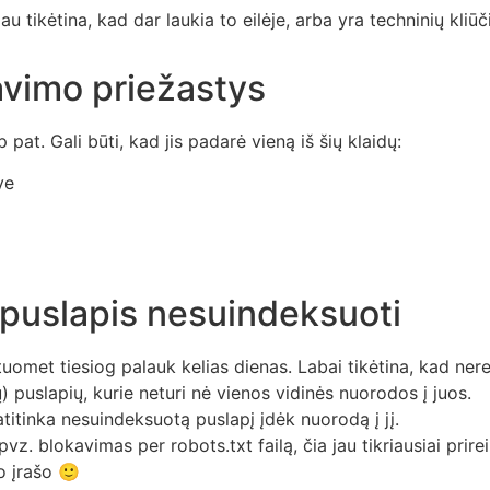
iau tikėtina, kad dar laukia to eilėje, arba yra techninių kliūč
vimo priežastys
pat. Gali būti, kad jis padarė vieną iš šių klaidų:
ve
/ puslapis nesuindeksuoti
 tuomet tiesiog palauk kelias dienas. Labai tikėtina, kad ner
 puslapių, kurie neturi nė vienos vidinės nuorodos į juos.
titinka nesuindeksuotą puslapį įdėk nuorodą į jį.
p pvz. blokavimas per robots.txt failą, čia jau tikriausiai pri
io įrašo 🙂