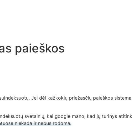
as paieškos
ą suindeksuotų. Jei dėl kažkokių priežasčių paieškos sistema
indeksuotų svetainių, kai google mano, kad jų turinys atiti
tatuose niekada ir nebus rodoma.