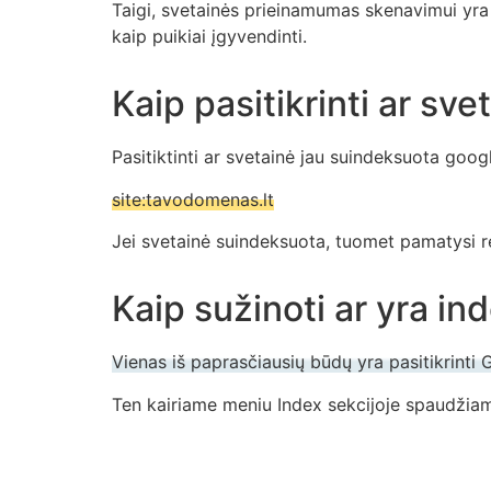
Taigi, svetainės prieinamumas skenavimui yra 
kaip puikiai įgyvendinti.
Kaip pasitikrinti ar sv
Pasitiktinti ar svetainė jau suindeksuota googl
site:tavodomenas.lt
Jei svetainė suindeksuota, tuomet pamatysi re
Kaip sužinoti ar yra i
Vienas iš paprasčiausių būdų yra pasitikrinti
Ten kairiame meniu Index sekcijoje spaudžiame