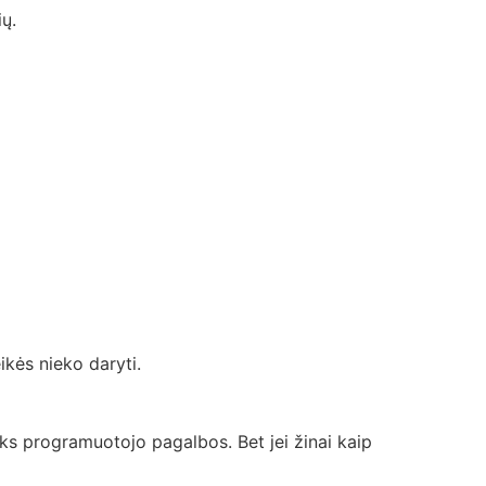
ių.
eikės nieko daryti.
reiks programuotojo pagalbos. Bet jei žinai kaip