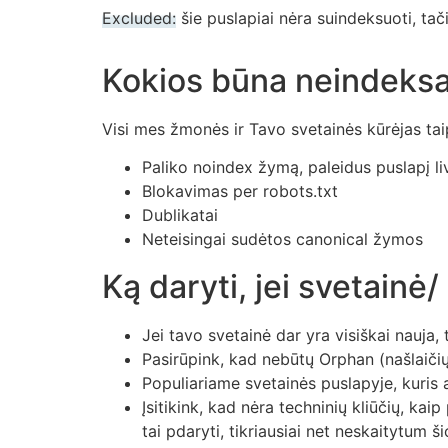
Excluded:
šie puslapiai nėra suindeksuoti, tač
Kokios būna neindeksa
Visi mes žmonės ir Tavo svetainės kūrėjas taip 
Paliko noindex žymą, paleidus puslapį li
Blokavimas per robots.txt
Dublikatai
Neteisingai sudėtos canonical žymos
Ką daryti, jei svetainė
Jei tavo svetainė dar yra visiškai nauja,
Pasirūpink, kad nebūtų Orphan (našlaičių)
Populiariame svetainės puslapyje, kuris a
Įsitikink, kad nėra techninių kliūčių, kai
tai pdaryti, tikriausiai net neskaitytum š