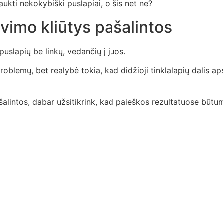
aukti nekokybiški puslapiai, o šis net ne?
vimo kliūtys pašalintos
uslapių be linkų, vedančių į juos.
roblemų, bet realybė tokia, kad didžioji tinklalapių dalis ap
ašalintos, dabar užsitikrink, kad paieškos rezultatuose bū