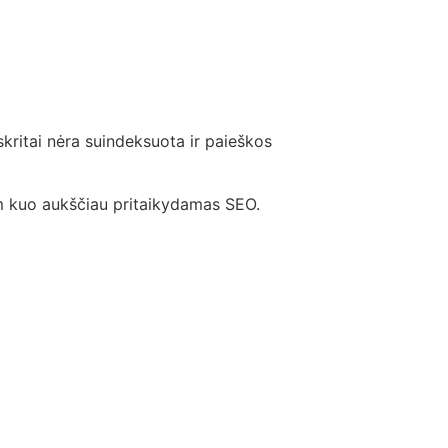
skritai nėra suindeksuota ir paieškos
tum kuo aukščiau pritaikydamas SEO.