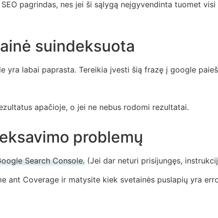
SEO pagrindas, nes jei ši sąlygą neįgyvendinta tuomet visi 
etainė suindeksuota
e yra labai paprasta. Tereikia įvesti šią frazę į google paieš
zultatus apačioje, o jei ne nebus rodomi rezultatai.
ndeksavimo problemų
 Google Search Console.
(Jei dar neturi prisijungęs, instrukc
 ant Coverage ir matysite kiek svetainės puslapių yra error