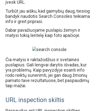
įvesk URL.
Turbūt jau aišku, kad gaimybių daug, tiesiog
bandyk naudotis Search Consoles teikiama
info ir greit priprasi.
Dabar pavažiuojame puslapiu žemyn ir
matysi tokią lentelę kaip foto apačioje.
Čia matysi ir raktažodžius ir svetainės
puslapius. Gali lengvai darytis išvadas, kur
yra problemų. Kaip pavyzdyje esanti info
rodo reiktų sunerimti, jei gan daug žmonių
pamato tave rezultatuose, bet paspaudimų
taip mažai.
URL inspection skiltis
Paspaudus ant URL inspection skilties