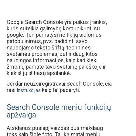
Google Search Console yra puikus įrankis,
kuris suteikia galimybę komunikuoti su
google. Ten pamatysi ne tik jų siūlomus
patobulinimus, pvz. padidinti savo
naudojamo teksto šriftą, technines
svetainės problemas, bet ir daug kitos
naudingos informacijos, kaip kad kiek
žmonių pamatė tavo svetainę paieškoje ir
kiek iš jų iš tiesų apsilankė.
Jei dar neužsiregistravai Seach Console, čia
rasi
kaip tai padaryti.
instrukcijas
Search Console meniu funkcijų
apžvalga
Atsidarius puslapį vaizdas bus maždaug
toks kaip šioje foto. Tai, ką matai meniu