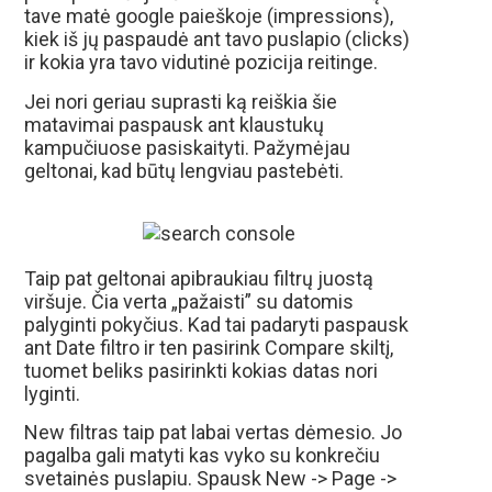
tave matė google paieškoje (impressions),
kiek iš jų paspaudė ant tavo puslapio (clicks)
ir kokia yra tavo vidutinė pozicija reitinge.
Jei nori geriau suprasti ką reiškia šie
matavimai paspausk ant klaustukų
kampučiuose pasiskaityti. Pažymėjau
geltonai, kad būtų lengviau pastebėti.
Taip pat geltonai apibraukiau filtrų juostą
viršuje. Čia verta „pažaisti” su datomis
palyginti pokyčius. Kad tai padaryti paspausk
ant Date filtro ir ten pasirink Compare skiltį,
tuomet beliks pasirinkti kokias datas nori
lyginti.
New filtras taip pat labai vertas dėmesio. Jo
pagalba gali matyti kas vyko su konkrečiu
svetainės puslapiu. Spausk New -> Page ->